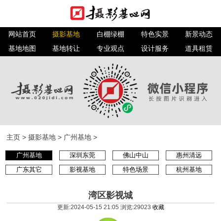
网站首页
摄影基地
白棚绿棚
特色实景
新景动态
基地地图
基地转让
专业观点
设计服务
道具租赁
主页
>
摄影基地
>
广州基地
>
广州基地
深圳东莞
佛山中山
惠州清远
广东其它
影视基地
特色场景
杭州基地
湾区影视城
更新:2024-05-15 21:05 浏览:
29023
收藏