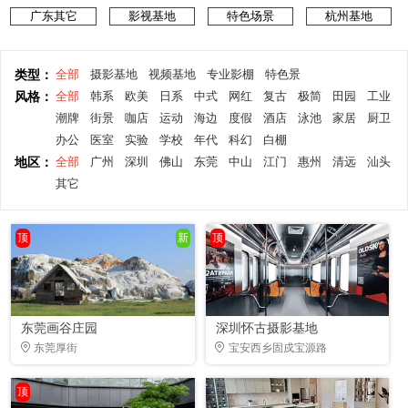
广东其它
影视基地
特色场景
杭州基地
类型：
全部
摄影基地
视频基地
专业影棚
特色景
风格：
全部
韩系
欧美
日系
中式
网红
复古
极简
田园
工业
潮牌
街景
咖店
运动
海边
度假
酒店
泳池
家居
厨卫
办公
医室
实验
学校
年代
科幻
白棚
地区：
全部
广州
深圳
佛山
东莞
中山
江门
惠州
清远
汕头
其它
顶
新
顶
东莞画谷庄园
深圳怀古摄影基地
东莞厚街
宝安西乡固戍宝源路
顶