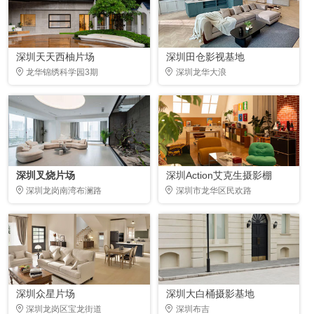
深圳天天西柚片场
深圳田仓影视基地
龙华锦绣科学园3期
深圳龙华大浪
深圳叉烧片场
深圳Action艾克生摄影棚
深圳龙岗南湾布澜路
深圳市龙华区民欢路
深圳众星片场
深圳大白桶摄影基地
深圳龙岗区宝龙街道
深圳布吉