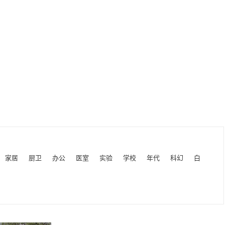
家居
厨卫
办公
医室
实验
学校
年代
科幻
白