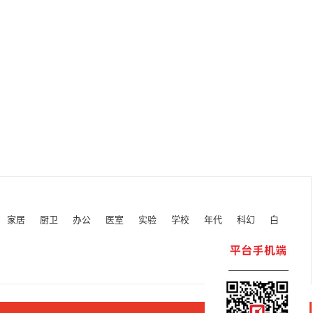
家居
厨卫
办公
医室
实验
学校
年代
科幻
白