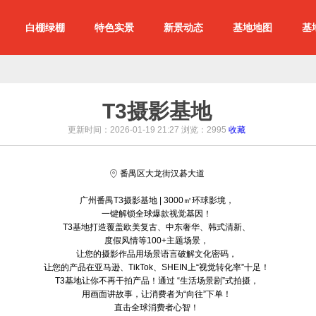
白棚绿棚
特色实景
新景动态
基地地图
基
T3摄影基地
更新时间：2026-01-19 21:27 浏览：
2995
收藏
番禺区大龙街汉碁大道
广州番禺T3摄影基地 | 3000㎡环球影境，
一键解锁全球爆款视觉基因！
T3基地打造覆盖欧美复古、中东奢华、韩式清新、
度假风情等100+主题场景，
让您的摄影作品用场景语言破解文化密码，
让您的产品在亚马逊、TikTok、SHEIN上“视觉转化率”十足！
T3基地让你不再干拍产品！通过 “生活场景剧”式拍摄，
用画面讲故事，让消费者为“向往”下单！
直击全球消费者心智！