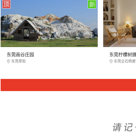
东莞画谷庄园
东莞柠檬树
东莞厚街
东莞企石杨屋