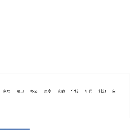
家居
厨卫
办公
医室
实验
学校
年代
科幻
白