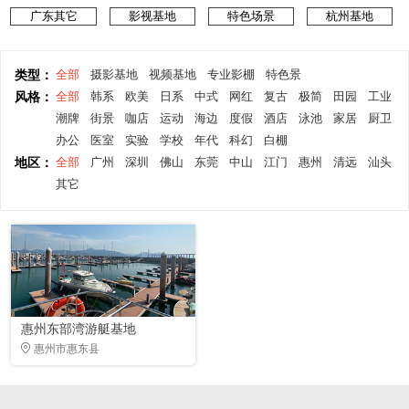
广东其它
影视基地
特色场景
杭州基地
类型：
全部
摄影基地
视频基地
专业影棚
特色景
风格：
全部
韩系
欧美
日系
中式
网红
复古
极简
田园
工业
潮牌
街景
咖店
运动
海边
度假
酒店
泳池
家居
厨卫
办公
医室
实验
学校
年代
科幻
白棚
地区：
全部
广州
深圳
佛山
东莞
中山
江门
惠州
清远
汕头
其它
惠州东部湾游艇基地
惠州市惠东县