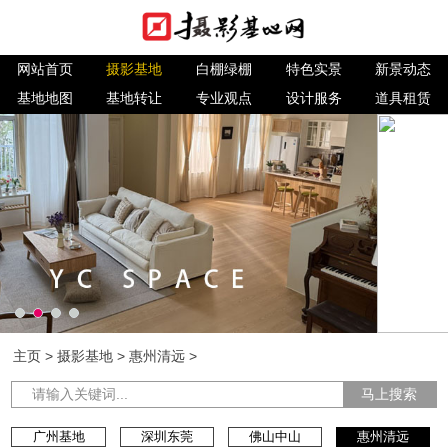
网站首页
摄影基地
白棚绿棚
特色实景
新景动态
基地地图
基地转让
专业观点
设计服务
道具租赁
主页
>
摄影基地
>
惠州清远
>
马上搜索
广州基地
深圳东莞
佛山中山
惠州清远