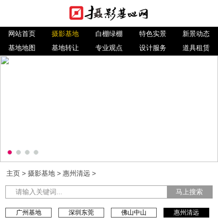
网站首页
摄影基地
白棚绿棚
特色实景
新景动态
基地地图
基地转让
专业观点
设计服务
道具租赁
主页
>
摄影基地
>
惠州清远
>
马上搜索
广州基地
深圳东莞
佛山中山
惠州清远