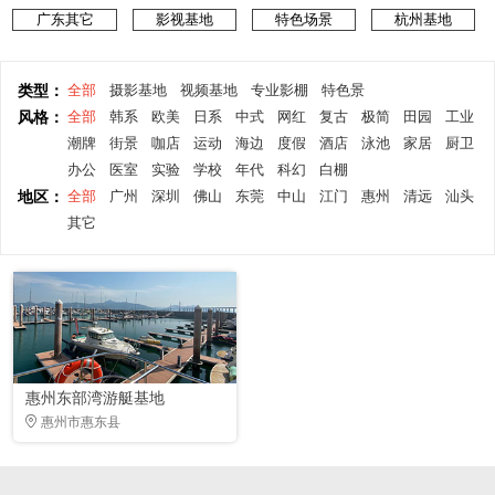
广东其它
影视基地
特色场景
杭州基地
类型：
全部
摄影基地
视频基地
专业影棚
特色景
风格：
全部
韩系
欧美
日系
中式
网红
复古
极简
田园
工业
潮牌
街景
咖店
运动
海边
度假
酒店
泳池
家居
厨卫
办公
医室
实验
学校
年代
科幻
白棚
地区：
全部
广州
深圳
佛山
东莞
中山
江门
惠州
清远
汕头
其它
惠州东部湾游艇基地
惠州市惠东县